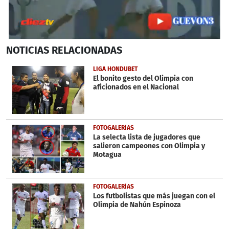
0
NOTICIAS
RELACIONADAS
seconds
of
27
LIGA HONDUBET
seconds
El bonito gesto del Olimpia con
aficionados en el Nacional
FOTOGALERÍAS
La selecta lista de jugadores que
salieron campeones con Olimpia y
Motagua
FOTOGALERÍAS
Los futbolistas que más juegan con el
Olimpia de Nahún Espinoza