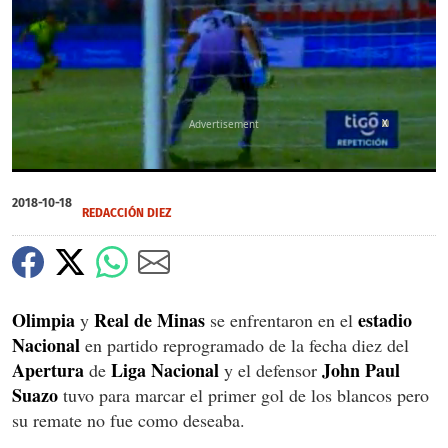
X
0
of
2018-10-18
28
REDACCIÓN DIEZ
seconds
Olimpia
Real
de Minas
estadio
y
se enfrentaron en el
Nacional
en partido reprogramado de la fecha diez del
Apertura
Liga
Nacional
John
Paul
de
y el defensor
Suazo
tuvo para marcar el primer gol de los blancos pero
su remate no fue como deseaba.