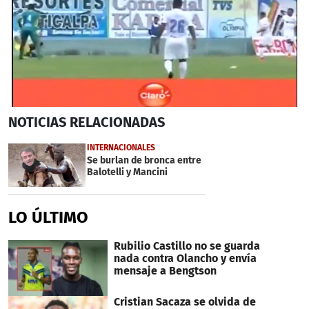
0
NOTICIAS
RELACIONADAS
seconds
of
3
INTERNACIONALES
minutes,
Se burlan de bronca entre
3
Balotelli y Mancini
seconds
LO ÚLTIMO
Rubilio Castillo no se guarda
nada contra Olancho y envía
mensaje a Bengtson
Cristian Sacaza se olvida de