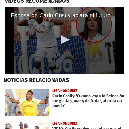
VIDEOS RECOMENDADOS
Esposa de Carlo Costly aclara el futuro del delantero: "No se retira todavía"
0
NOTICIAS
RELACIONADAS
seconds
of
24
LIGA HONDUBET
seconds
Carlo Costly: 'Cuando voy a la Selección
me gusta ganar y disfrutar, ahorita no
puedo'
LIGA HONDUBET
VIDEO: Costly vuelve a celebrar un gol