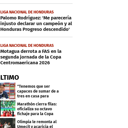
LIGA NACIONAL DE HONDURAS
Palomo Rodríguez: 'Me parecería
injusto declarar un campeón y al
Honduras Progreso descendido'
LIGA NACIONAL DE HONDURAS
Motagua derrota a FAS en la
segunda jornada de la Copa
Centromaericana 2026
ÚLTIMO
"Tenemos que ser
capaces de sumar de a
tres en casa para
asegurar la
Marathón cierra filas:
clasificación"
oficializa su octavo
fichaje para la Copa
Centroamericana
Olimpia le remonta al
Umecit y acaricia el