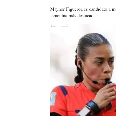
Maynor Figueroa es candidato a mej
femenina más destacada
X
X