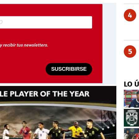
4
 recibir tus newsletters.
5
SUSCRIBIRSE
LO 