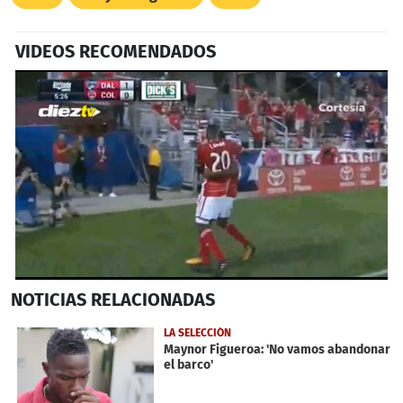
VIDEOS RECOMENDADOS
0
NOTICIAS
RELACIONADAS
seconds
of
32
LA SELECCIÓN
seconds
Maynor Figueroa: 'No vamos abandonar
el barco'