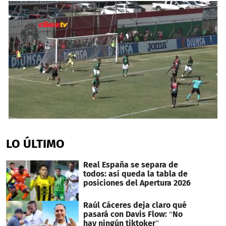
0
seconds
of
LO ÚLTIMO
1
minute,
45
Real España se separa de
seconds
todos: así queda la tabla de
posiciones del Apertura 2026
Raúl Cáceres deja claro qué
pasará con Davis Flow: “No
hay ningún tiktoker”