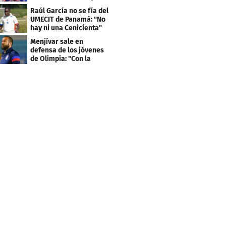
llevan sus nombres
Raúl García no se fía del
UMECIT de Panamá: "No
hay ni una Cenicienta"
Menjívar sale en
defensa de los jóvenes
de Olimpia: "Con la
gente no se queda bien"