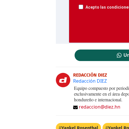
Acepto las condiciones
Un
REDACCIÓN DIEZ
Redacción DIEZ
Equipo compuesto por periodis
exclusivamente en el área dep
hondureño e internacional.
redaccion@diez.hn
Yankel Rosenthal
Yankel Ro