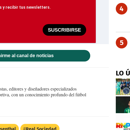
4
 y recibir tus newsletters.
SUSCRIBIRSE
5
irme al canal de noticias
LO 
tas, editores y diseñadores especializados
ortiva, con un conocimiento profundo del fútbol
senthal
Real Sociedad