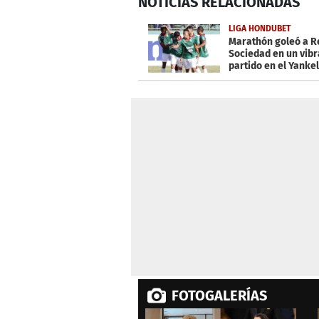
NOTICIAS
RELACIONADAS
seconds
of
15
LIGA HONDUBET
seconds
Volume
Marathón goleó a R
0%
Sociedad en un vib
partido en el Yankel
FOTOGALERÍAS