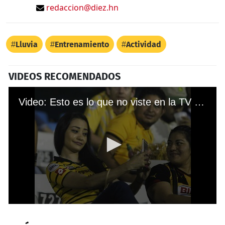
redaccion@diez.hn
Lluvia
Entrenamiento
Actividad
VIDEOS RECOMENDADOS
Video: Esto es lo que no viste en la TV entre Real España vs Motagua
0
seconds
of