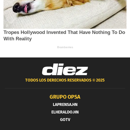
TODOS LOS DERECHOS RESERVADOS ®
2025
GRUPO OPSA
LAPRENSA.HN
ELHERALDO.HN
GOTV