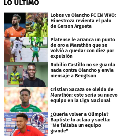
LO ÚLTIMO
1
minute,
6
Lobos vs Olancho FC EN VIVO:
seconds
Hinestroza revienta el palo
de Gerson Argueta
Platense le arranca un punto
de oro a Marathón que se
volvió a quedar con diez por
expulsión
Rubilio Castillo no se guarda
nada contra Olancho y envía
mensaje a Bengtson
Cristian Sacaza se olvida de
Marathón: este sería su nuevo
equipo en la Liga Nacional
¿Quería volver a Olimpia?
Baptiste lo aclara y suelta:
"Me faltaba un equipo
grande"