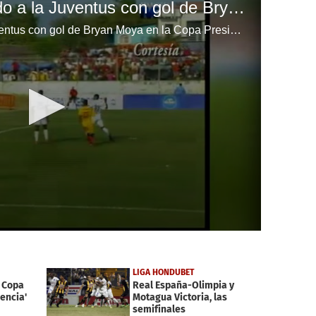
Olimpia está venciendo a la Juventus con gol de Bryan Moya en la Copa Presidente
Olimpia está venciendo a la Juventus con gol de Bryan Moya en la Copa Presidente
LIGA HONDUBET
a Copa
Real España-Olimpia y
encia'
Motagua Victoria, las
semifinales