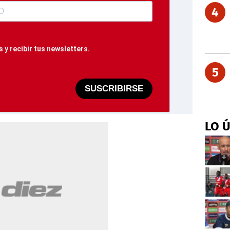
4
 y recibir tus newsletters.
5
SUSCRIBIRSE
LO 