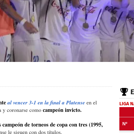
ente
al vencer 3-1 en la final a Platense
en el
LIGA 
campeón invicto.
la y coronarse como
ás campeón de torneos de copa con tres (1995,
nse le siguen con dos títulos.