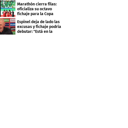
asegurar la
Marathón cierra filas:
clasificación"
oficializa su octavo
fichaje para la Copa
Centroamericana
Espinel deja de lado las
excusas y fichaje podría
debutar: "Está en la
lista..."