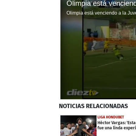
0
NOTICIAS
RELACIONADAS
seconds
of
23
LIGA HONDUBET
seconds
Volume
Héctor Vargas: 'Est
0%
fue una linda experi