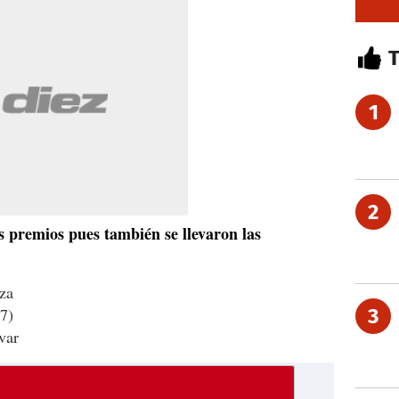
1
2
os premios pues también se llevaron las
za
7)
3
var