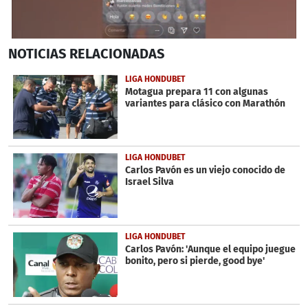
0
NOTICIAS
RELACIONADAS
seconds
of
6
LIGA HONDUBET
minutes,
Motagua prepara 11 con algunas
39
variantes para clásico con Marathón
seconds
LIGA HONDUBET
Carlos Pavón es un viejo conocido de
Israel Silva
LIGA HONDUBET
Carlos Pavón: 'Aunque el equipo juegue
bonito, pero si pierde, good bye'