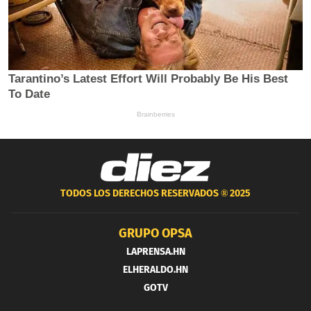
TODOS LOS DERECHOS RESERVADOS ®
2025
GRUPO OPSA
LAPRENSA.HN
ELHERALDO.HN
GOTV