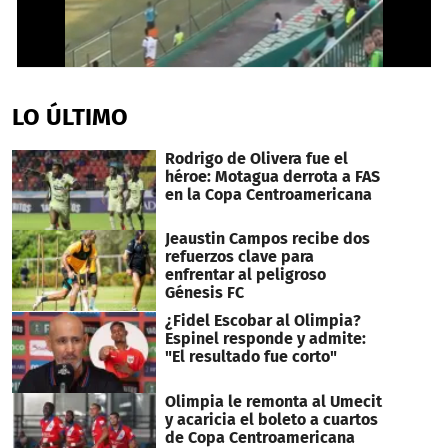
0
seconds
of
LO ÚLTIMO
23
seconds
Rodrigo de Olivera fue el
héroe: Motagua derrota a FAS
en la Copa Centroamericana
Jeaustin Campos recibe dos
refuerzos clave para
enfrentar al peligroso
Génesis FC
¿Fidel Escobar al Olimpia?
Espinel responde y admite:
"El resultado fue corto"
Olimpia le remonta al Umecit
y acaricia el boleto a cuartos
de Copa Centroamericana