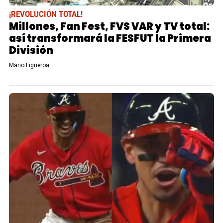
¡REVOLUCIÓN TOTAL!
Millones, Fan Fest, FVS VAR y TV total:
así transformará la FESFUT la Primera
División
Mario Figueroa