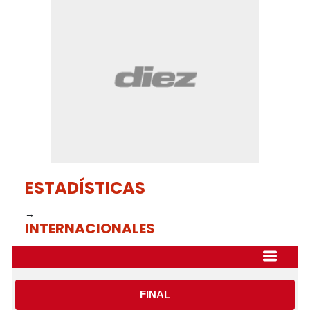
of
42
seconds
ESTADÍSTICAS
→
INTERNACIONALES