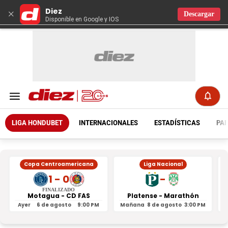
Diez
×
Descargar
Disponible en Google y IOS
LIGA HONDUBET
INTERNACIONALES
ESTADÍSTICAS
PAR
Copa Centroamericana
Liga Nacional
1 - 0
-
FINALIZADO
Motagua - CD FAS
Platense - Marathón
Ayer
6 de agosto
9:00 PM
Mañana
8 de agosto
3:00 PM