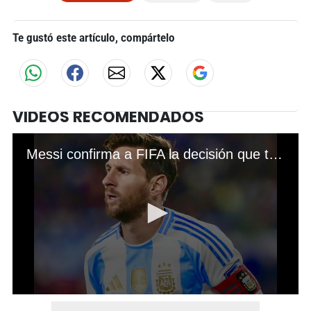
Te gustó este artículo, compártelo
VIDEOS RECOMENDADOS
Messi confirma a FIFA la decisión que tomó en la Eliminatoria de Conmebol
0
seconds