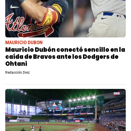
MAURICIO DUBON
Mauricio Dubón conectó sencillo en la
caída de Bravos ante los Dodgers de
Ohtani
Redacción Diez