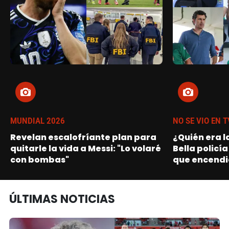
MUNDIAL 2026
NO SE VIO EN T
Revelan escalofríante plan para
¿Quién era l
quitarle la vida a Messi: "Lo volaré
Bella policía
con bombas"
que encendi
ÚLTIMAS NOTICIAS