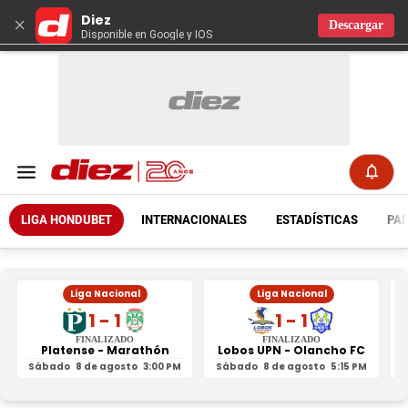
Diez
×
Descargar
Disponible en Google y IOS
LIGA HONDUBET
INTERNACIONALES
ESTADÍSTICAS
PAR
Liga Nacional
Liga Nacional
1 - 1
1 - 1
FINALIZADO
FINALIZADO
Platense - Marathón
Lobos UPN - Olancho FC
R
Sábado
8 de agosto
3:00 PM
Sábado
8 de agosto
5:15 PM