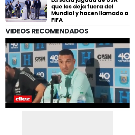
que los deja fuera del
Mundial y hacen llamado a
FIFA
VIDEOS RECOMENDADOS
0
seconds
of
3
minutes,
25