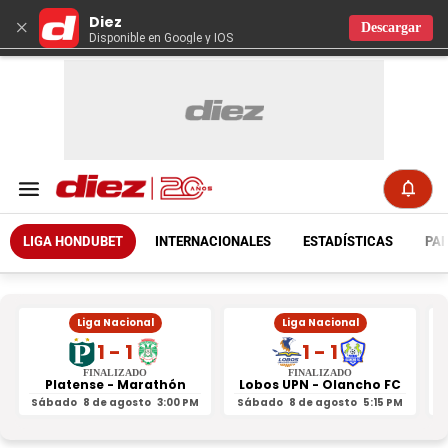
Diez
×
Descargar
Disponible en Google y IOS
LIGA HONDUBET
INTERNACIONALES
ESTADÍSTICAS
PAR
Liga Nacional
Liga Nacional
1 - 1
1 - 1
FINALIZADO
FINALIZADO
Platense - Marathón
Lobos UPN - Olancho FC
R
Sábado
8 de agosto
3:00 PM
Sábado
8 de agosto
5:15 PM