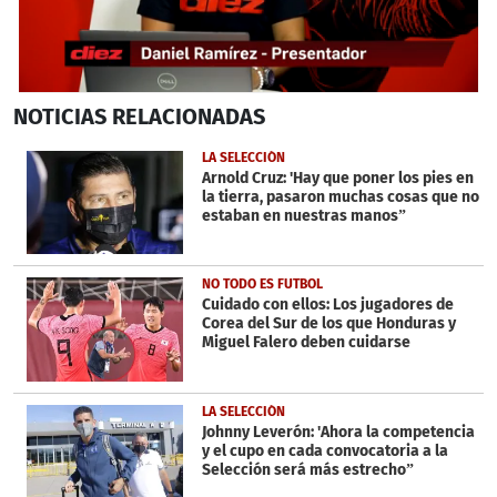
0
NOTICIAS
RELACIONADAS
seconds
of
2
LA SELECCIÓN
minutes,
Arnold Cruz: 'Hay que poner los pies en
31
la tierra, pasaron muchas cosas que no
seconds
estaban en nuestras manos”
NO TODO ES FUTBOL
Cuidado con ellos: Los jugadores de
Corea del Sur de los que Honduras y
Miguel Falero deben cuidarse
LA SELECCIÓN
Johnny Leverón: 'Ahora la competencia
y el cupo en cada convocatoria a la
Selección será más estrecho”