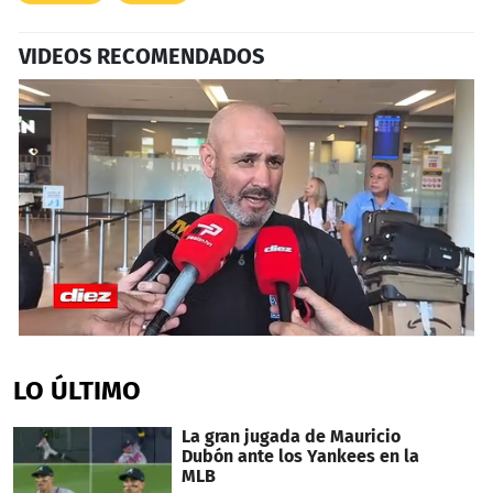
VIDEOS RECOMENDADOS
0
seconds
of
LO ÚLTIMO
5
minutes,
32
La gran jugada de Mauricio
seconds
Dubón ante los Yankees en la
MLB