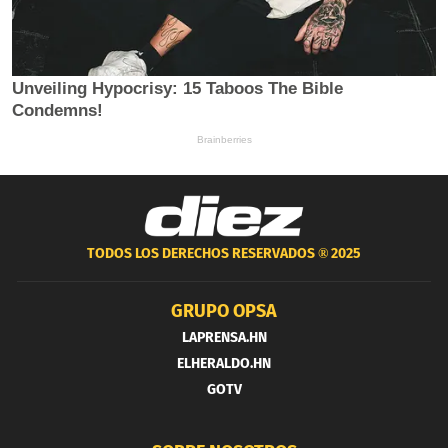
TODOS LOS DERECHOS RESERVADOS ®
2025
GRUPO OPSA
LAPRENSA.HN
ELHERALDO.HN
GOTV