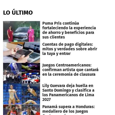
0
seconds
of
LO ÚLTIMO
38
seconds
Puma Pris continúa
fortaleciendo la experiencia
de ahorro y beneficios para
sus clientes
Cuentas de pago digitales:
mitos y verdades sobre abrir
la tuya y entrar
Juegos Centroamericanos:
confirman artista que cantará
en la ceremonia de clausura
Lily Guevara deja huella en
Santo Domingo y clasifica a
los Panamericanos de Lima
2027
Panamá supera a Honduras:
medallero de los Juegos