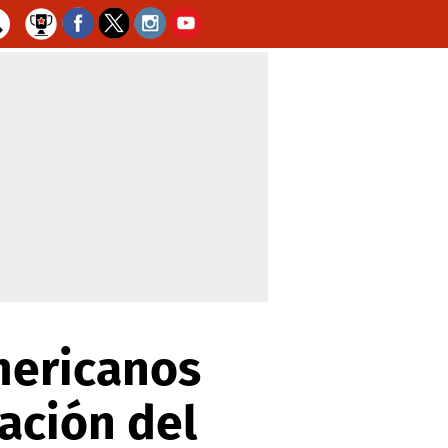
mericanos
ración del