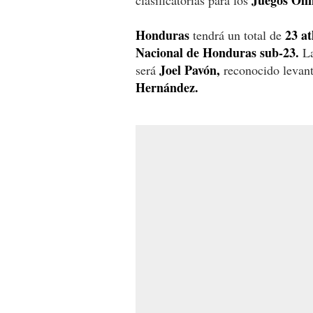
Juegos Olí
clasificatorias para los
Honduras
23 at
tendrá un total de
Nacional de Honduras sub-23.
L
Joel Pavón,
será
reconocido levan
Hernández.