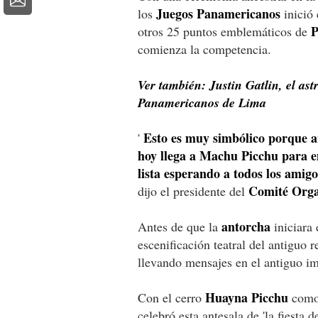
Juegos Panamericanos
los
inició 
P
otros 25 puntos emblemáticos de
comienza la competencia.
Ver también: Justin Gatlin, el ast
Panamericanos de Lima
Esto es muy simbólico porque a
'
hoy llega a Machu Picchu para e
lista esperando a todos los amig
Comité Orga
dijo el presidente del
antorcha
Antes de que la
iniciara 
escenificación teatral del antiguo r
llevando mensajes en el antiguo im
Huayna Picchu
Con el cerro
como 
celebró esta antesala de 'la fiesta 