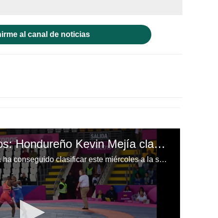
irme al canal de noticias
Juegos Panamericanos: Hondureño Kevin Mejía clasifica a la semifinal de lucha grecorromana
El atleta hondureño, Kevin Mejía ha conseguido clasificar este miércoles a la semifinal de los Juegos Panamericanos 2019 en la disciplina de lucha grecorromana.