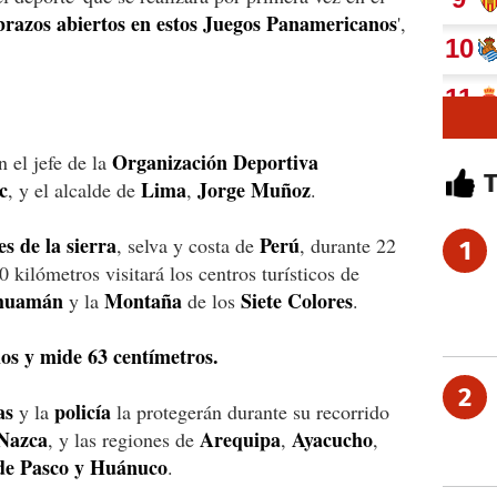
 brazos abiertos en estos Juegos Panamericanos
',
Organización Deportiva
 el jefe de la
c
Lima
Jorge
Muñoz
, y el alcalde de
,
.
s de la sierra
Perú
, selva y costa de
, durante 22
1
kilómetros visitará los centros turísticos de
huamán
Montaña
Siete Colores
y la
de los
.
los y mide 63 centímetros.
2
as
policía
y la
la protegerán durante su recorrido
Nazca
Arequipa
Ayacucho
, y las regiones de
,
,
de Pasco y Huánuco
.