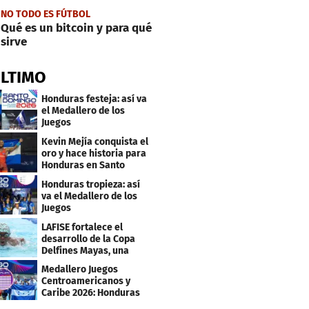
NO TODO ES FÚTBOL
Qué es un bitcoin y para qué
sirve
ÚLTIMO
Honduras festeja: así va
el Medallero de los
Juegos
Centroamericanos y
Kevin Mejía conquista el
Caribe 2026
oro y hace historia para
Honduras en Santo
Domingo 2026
Honduras tropieza: así
va el Medallero de los
Juegos
Centroamericanos y
LAFISE fortalece el
Caribe 2026
desarrollo de la Copa
Delfines Mayas, una
fiesta para la natación
Medallero Juegos
Centroamericanos y
Caribe 2026: Honduras
escala puestos