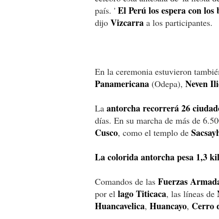
El Perú los espera con los
país. '
Vizcarra
dijo
a los participantes.
En la ceremonia estuvieron también
Panamericana
Neven Ili
(Odepa),
antorcha recorrerá 26 ciudade
La
días. En su marcha de más de 6.500 
Cusco
Sacsay
, como el templo de
La colorida antorcha pesa 1,3 ki
Fuerzas Armad
Comandos de las
lago Titicaca
por el
, las líneas de
Huancavelica
Huancayo
Cerro 
,
,