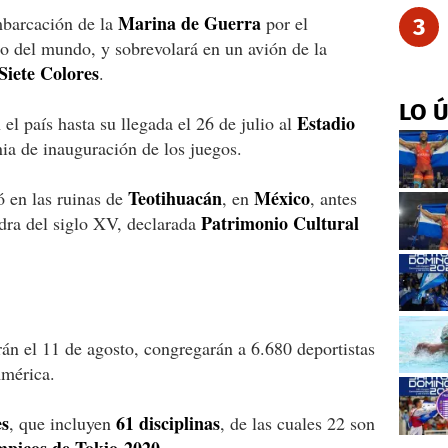
Marina de Guerra
mbarcación de la
por el
3
to del mundo, y sobrevolará en un avión de la
Siete Colores
.
LO 
Estadio
el país hasta su llegada el 26 de julio al
ia de inauguración de los juegos.
Teotihuacán
México
ó en las ruinas de
, en
, antes
Patrimonio Cultural
edra del siglo XV, declarada
án el 11 de agosto, congregarán a 6.680 deportistas
América.
es
61 disciplinas
, que incluyen
, de las cuales 22 son