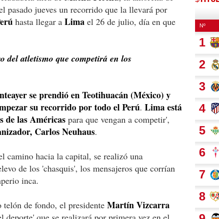
el pasado jueves un recorrido que la llevará por
erú
Lima
hasta llegar a
el 26 de julio, día en que
ro del atletismo que competirá en los
nteayer se prendió en Teotihuacán (México) y
mpezar su recorrido por todo el Perú
Lima está
.
os de las Américas
para que vengan a competir',
nizador, Carlos Neuhaus
.
el camino hacia la capital, se realizó una
elevo de los 'chasquis', los mensajeros que corrían
perio inca.
Martín Vizcarra
telón de fondo, el presidente
del deporte' que se realizará por primera vez en el