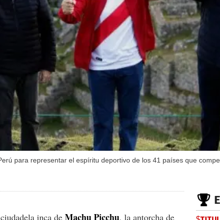
erú para representar el espíritu deportivo de los 41 países que compe
Machu Picchu
 ciudadela inca de
, la antorcha de
$TITU