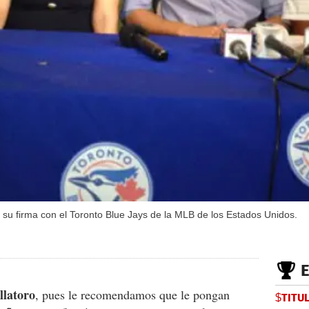
 su firma con el Toronto Blue Jays de la MLB de los Estados Unidos.
llatoro
, pues le recomendamos que le pongan
$TITU