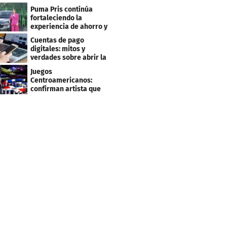
Centroamericanos
Puma Pris continúa
fortaleciendo la
experiencia de ahorro y
beneficios para sus
Cuentas de pago
clientes
digitales: mitos y
verdades sobre abrir la
tuya y entrar
Juegos
Centroamericanos:
confirman artista que
cantará en la ceremonia
de clausura