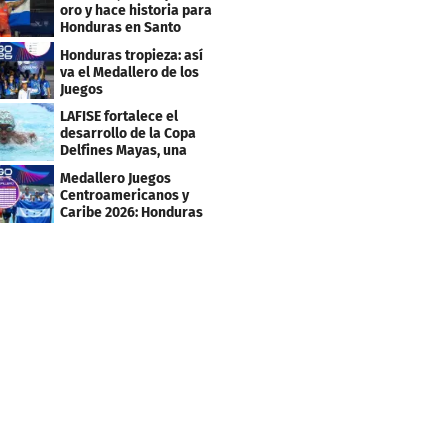
oro y hace historia para
Honduras en Santo
Domingo 2026
Honduras tropieza: así
va el Medallero de los
Juegos
Centroamericanos y
LAFISE fortalece el
Caribe 2026
desarrollo de la Copa
Delfines Mayas, una
fiesta para la natación
Medallero Juegos
Centroamericanos y
Caribe 2026: Honduras
escala puestos