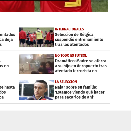
INTERNACIONALES
tentados
Selección de Bélgica
ca deja
suspendió entrenamiento
s
tras los atentados
NO TODO ES FUTBOL
s
Dramático: Madre se aferra
as en
a su hijo en Aeropuerto tras
atentado terrorista en
Bélgica
LA SELECCIÓN
be hasta
Najar sobre su familia:
dos
'Estamos viendo qué hacer
ica
para sacarlos de ahí'