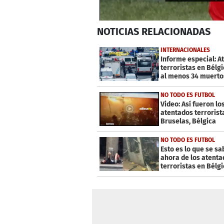
0
NOTICIAS
RELACIONADAS
seconds
of
28
INTERNACIONALES
seconds
Volume
Informe especial: A
0%
terroristas en Bélgi
al menos 34 muerto
NO TODO ES FUTBOL
Video: Así fueron lo
atentados terrorist
Bruselas, Bélgica
NO TODO ES FUTBOL
Esto es lo que se sa
ahora de los atenta
terroristas en Bélg