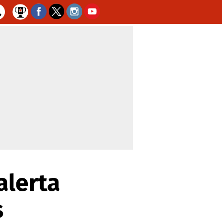
alerta
s