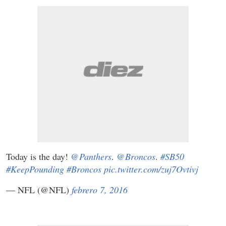
Today is the day!
@Panthers
.
@Broncos
.
#SB50
#KeepPounding
#Broncos
pic.twitter.com/zuj7Ovtivj
— NFL (@NFL)
febrero 7, 2016