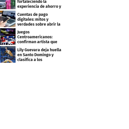
fortaleciendo la
experiencia de ahorro y
beneficios para sus
Cuentas de pago
clientes
digitales: mitos y
verdades sobre abrir la
tuya y entrar
Juegos
Centroamericanos:
confirman artista que
cantará en la ceremonia
Lily Guevara deja huella
de clausura
en Santo Domingo y
clasifica a los
Panamericanos de Lima
2027