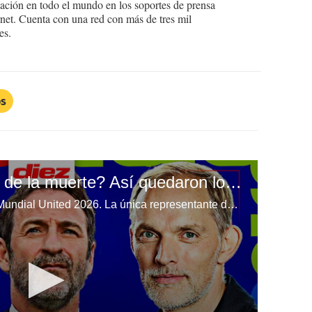
ción en todo el mundo en los soportes de prensa
ternet. Cuenta con una red con más de tres mil
es.
os
¿Panamá en el grupo de la muerte? Así quedaron los grupos del Mundial United 2026
Se realizó el sorteo de la Copa Mundial United 2026. La única representante de CONCACAF, Panamá, se lleva el foco de atención, ya que, para muchos, fue ubicada en el grupo de la muerte. Gustavo Roca y Daniel Ramírez con todos los detalles.