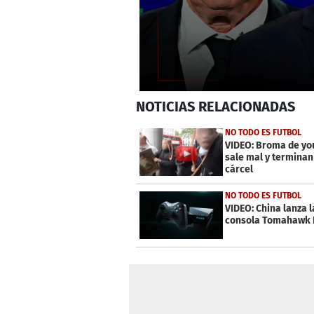
0
NOTICIAS
RELACIONADAS
seconds
of
17
NO TODO ES FUTBOL
minutes,
VIDEO: Broma de yo
59
sale mal y terminan
seconds
Volume
cárcel
0%
NO TODO ES FUTBOL
VIDEO: China lanza l
consola Tomahawk 