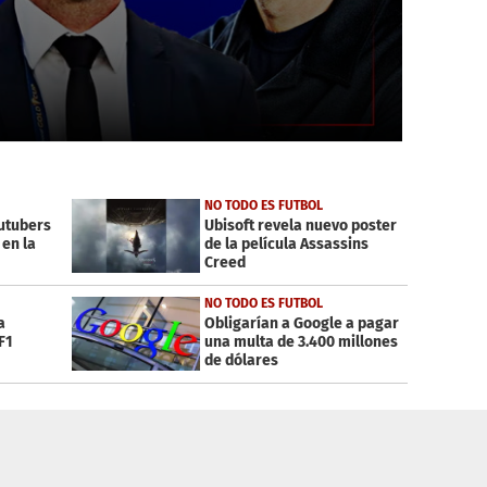
NO TODO ES FUTBOL
utubers
Ubisoft revela nuevo poster
 en la
de la película Assassins
Creed
NO TODO ES FUTBOL
a
Obligarían a Google a pagar
F1
una multa de 3.400 millones
de dólares