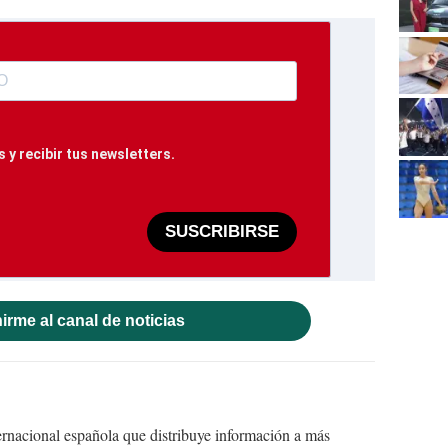
 y recibir tus newsletters.
SUSCRIBIRSE
irme al canal de noticias
ernacional española que distribuye información a más