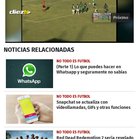
Próximo
0
NOTICIAS
RELACIONADAS
seconds
of
20
NO TODO ES FUTBOL
seconds
(Parte 1) Lo que puedes hacer en
Whatsapp y seguramente no sabías
NO TODO ES FUTBOL
Snapchat se actualiza con
videollamadas, GIFs y otras funciones
NO TODO ES FUTBOL
Red Dead Redemption 2 sería revelado