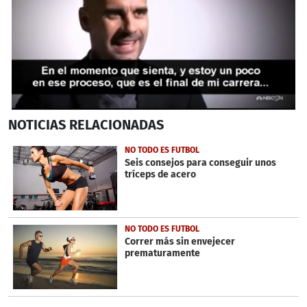
0
NOTICIAS
RELACIONADAS
seconds
of
41
NO TODO ES FUTBOL
seconds
Seis consejos para conseguir unos
tríceps de acero
NO TODO ES FUTBOL
Correr más sin envejecer
prematuramente