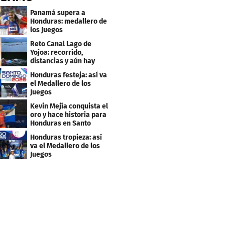
Panamá supera a
Honduras: medallero de
los Juegos
Centroamericanos
Reto Canal Lago de
Yojoa: recorrido,
distancias y aún hay
inscripciones
Honduras festeja: así va
el Medallero de los
Juegos
Centroamericanos y
Kevin Mejía conquista el
Caribe 2026
oro y hace historia para
Honduras en Santo
Domingo 2026
Honduras tropieza: así
va el Medallero de los
Juegos
Centroamericanos y
Caribe 2026