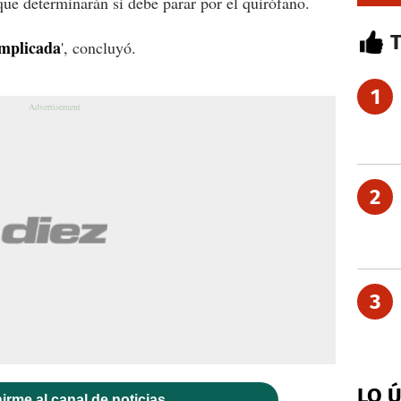
que determinarán si debe parar por el quirófano.
omplicada
', concluyó.
1
2
3
LO 
irme al canal de noticias