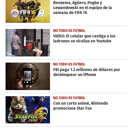
minute,
Benzema, Agüero, Pogba y
23
Lewandowski en el equipo de la
seconds
semana de FIFA 16
NO TODO ES FUTBOL
VIDEO: El celular que castiga a los
ladrones se viraliza en Youtube
NO TODO ES FUTBOL
FBI paga 1.3 millones de dólares por
desbloquear un iPhone
NO TODO ES FUTBOL
Con un corto animé, Nintendo
promociona Star Fox