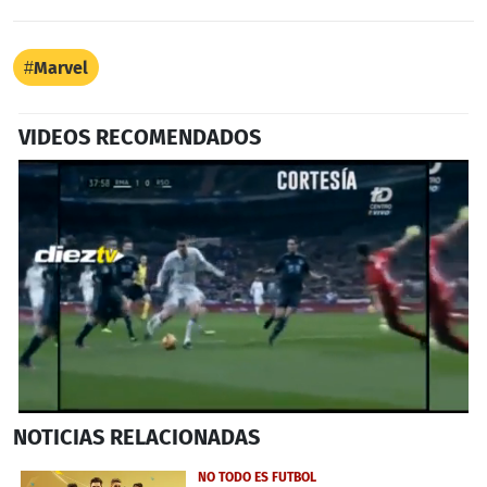
Marvel
VIDEOS RECOMENDADOS
0
NOTICIAS
RELACIONADAS
seconds
of
1
NO TODO ES FUTBOL