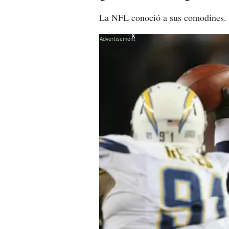
La NFL conoció a sus comodines. P
X
X