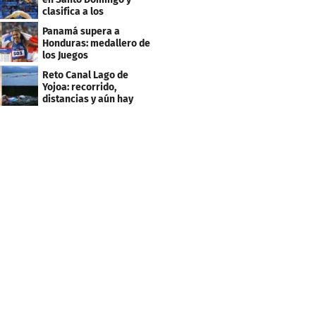
clasifica a los
Panamericanos de Lima
Panamá supera a
2027
Honduras: medallero de
los Juegos
Centroamericanos
Reto Canal Lago de
Yojoa: recorrido,
distancias y aún hay
inscripciones