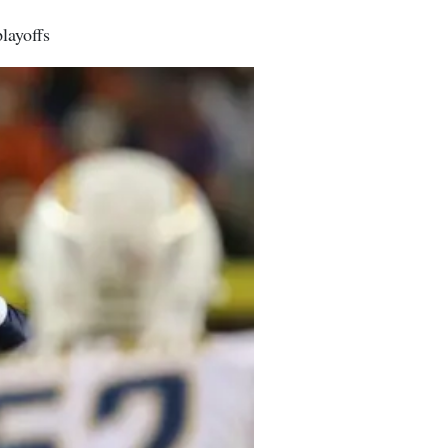
layoffs