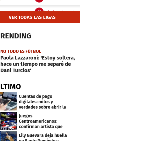
VER TODAS LAS LIGAS
TRENDING
NO TODO ES FÚTBOL
Paola Lazzaroni: 'Estoy soltera,
hace un tiempo me separé de
Dani Turcios'
ÚLTIMO
Cuentas de pago
digitales: mitos y
verdades sobre abrir la
tuya y entrar
Juegos
Centroamericanos:
confirman artista que
cantará en la ceremonia
Lily Guevara deja huella
de clausura
en Santo Domingo y