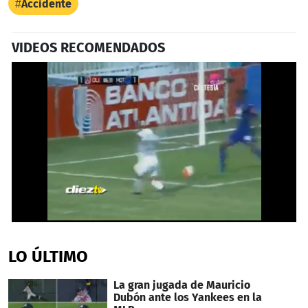
Accidente
VIDEOS RECOMENDADOS
Próximo
0
seconds
of
LO ÚLTIMO
22
seconds
La gran jugada de Mauricio
Dubón ante los Yankees en la