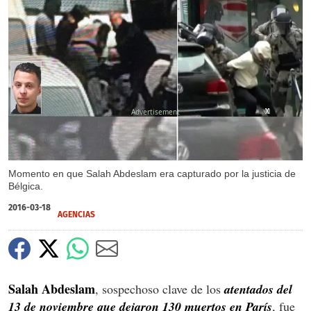
X
X
X
X
X
Momento en que Salah Abdeslam era capturado por la justicia de
Bélgica.
2016-03-18
AGENCIAS
Salah Abdeslam
, sospechoso clave de los
atentados del
13 de noviembre que dejaron 130 muertos en París
, fue