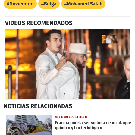
Noviembre
Belga
Mohamed Salah
VIDEOS RECOMENDADOS
0
NOTICIAS
RELACIONADAS
seconds
of
52
NO TODO ES FUTBOL
seconds
Francia podría ser víctima de un ataque
químico y bacteriológico