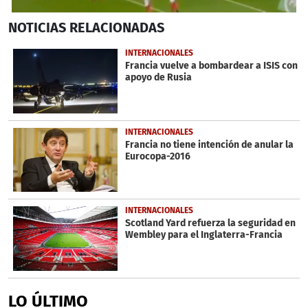
0
NOTICIAS
RELACIONADAS
seconds
of
44
INTERNACIONALES
seconds
Francia vuelve a bombardear a ISIS con
apoyo de Rusia
INTERNACIONALES
Francia no tiene intención de anular la
Eurocopa-2016
INTERNACIONALES
Scotland Yard refuerza la seguridad en
Wembley para el Inglaterra-Francia
LO ÚLTIMO