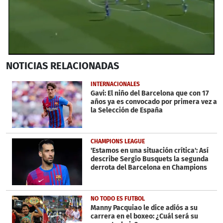
Próximo
0
NOTICIAS
RELACIONADAS
seconds
of
22
INTERNACIONALES
seconds
Gavi: El niño del Barcelona que con 17
años ya es convocado por primera vez a
la Selección de España
CHAMPIONS LEAGUE
'Estamos en una situación crítica': Así
describe Sergio Busquets la segunda
derrota del Barcelona en Champions
NO TODO ES FUTBOL
Manny Pacquiao le dice adiós a su
carrera en el boxeo: ¿Cuál será su