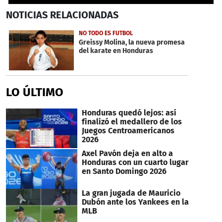
0
NOTICIAS
RELACIONADAS
seconds
of
2
NO TODO ES FUTBOL
minutes,
Greissy Molina, la nueva promesa
7
del karate en Honduras
seconds
LO ÚLTIMO
Honduras quedó lejos: así
finalizó el medallero de los
Juegos Centroamericanos
2026
Axel Pavón deja en alto a
Honduras con un cuarto lugar
en Santo Domingo 2026
La gran jugada de Mauricio
Dubón ante los Yankees en la
MLB