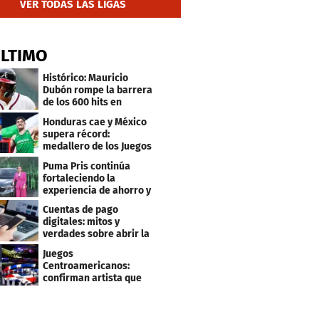
VER TODAS LAS LIGAS
ÚLTIMO
Histórico: Mauricio
Dubón rompe la barrera
de los 600 hits en
Grandes Ligas
Honduras cae y México
supera récord:
medallero de los Juegos
Centroamericanos
Puma Pris continúa
fortaleciendo la
experiencia de ahorro y
beneficios para sus
Cuentas de pago
clientes
digitales: mitos y
verdades sobre abrir la
tuya y entrar
Juegos
Centroamericanos:
confirman artista que
cantará en la ceremonia
de clausura