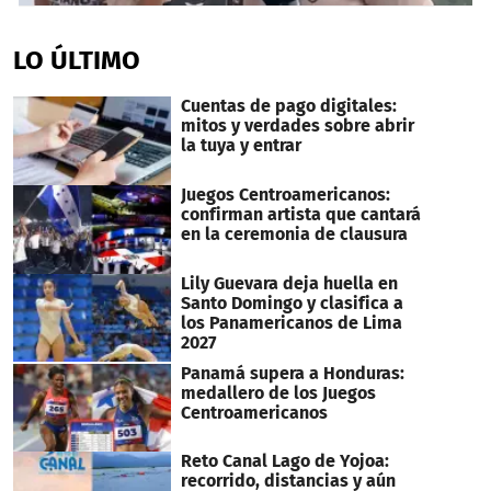
0
seconds
of
LO ÚLTIMO
4
minutes,
16
Cuentas de pago digitales:
seconds
mitos y verdades sobre abrir
la tuya y entrar
Juegos Centroamericanos:
confirman artista que cantará
en la ceremonia de clausura
Lily Guevara deja huella en
Santo Domingo y clasifica a
los Panamericanos de Lima
2027
Panamá supera a Honduras:
medallero de los Juegos
Centroamericanos
Reto Canal Lago de Yojoa:
recorrido, distancias y aún