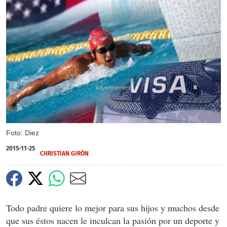
X
X
X
Foto: Diez
2015-11-25
CHRISTIAN GIRÓN
Todo padre quiere lo mejor para sus hijos y muchos desde
que sus éstos nacen le inculcan la pasión por un deporte y