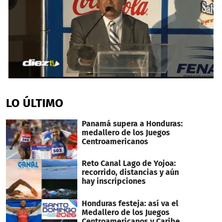
0
seconds
of
LO ÚLTIMO
3
minutes,
17
Panamá supera a Honduras:
seconds
medallero de los Juegos
Centroamericanos
Reto Canal Lago de Yojoa:
recorrido, distancias y aún
hay inscripciones
Honduras festeja: así va el
Medallero de los Juegos
Centroamericanos y Caribe