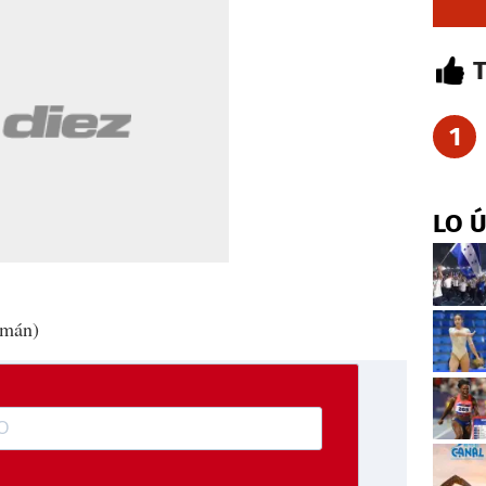
1
LO 
emán)