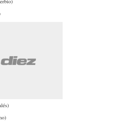
erbio)
)
lés)
no)