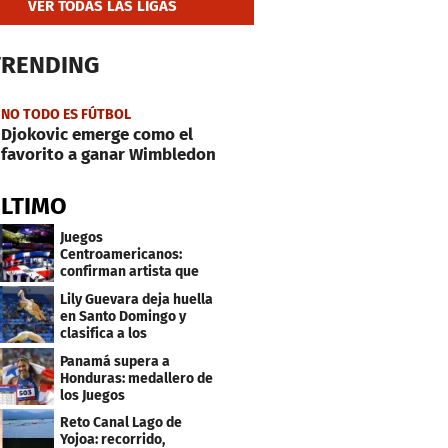
VER TODAS LAS LIGAS
TRENDING
NO TODO ES FÚTBOL
Djokovic emerge como el
favorito a ganar Wimbledon
ÚLTIMO
Juegos
Centroamericanos:
confirman artista que
cantará en la ceremonia
Lily Guevara deja huella
de clausura
en Santo Domingo y
clasifica a los
Panamericanos de Lima
Panamá supera a
2027
Honduras: medallero de
los Juegos
Centroamericanos
Reto Canal Lago de
Yojoa: recorrido,