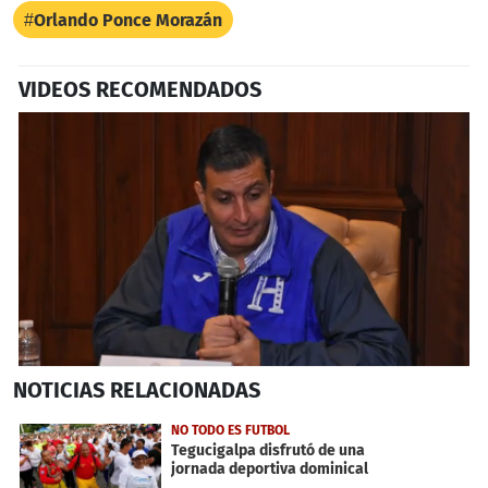
Orlando Ponce Morazán
VIDEOS RECOMENDADOS
0
NOTICIAS
RELACIONADAS
seconds
of
2
NO TODO ES FUTBOL
minutes,
Tegucigalpa disfrutó de una
31
jornada deportiva dominical
seconds