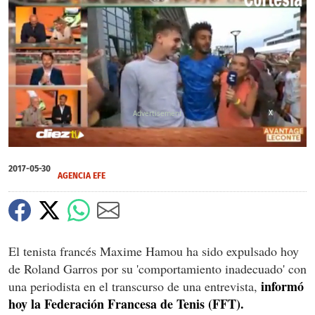
X
0
seconds
2017-05-30
of
AGENCIA EFE
0
seconds
El tenista francés Maxime Hamou ha sido expulsado hoy
de Roland Garros por su 'comportamiento inadecuado' con
informó
una periodista en el transcurso de una entrevista,
hoy la Federación Francesa de Tenis (FFT).