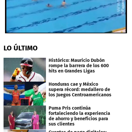
0
seconds
of
LO ÚLTIMO
1
minute,
2
Histórico: Mauricio Dubón
seconds
rompe la barrera de los 600
hits en Grandes Ligas
Honduras cae y México
supera récord: medallero de
los Juegos Centroamericanos
Puma Pris continúa
fortaleciendo la experiencia
de ahorro y beneficios para
sus clientes