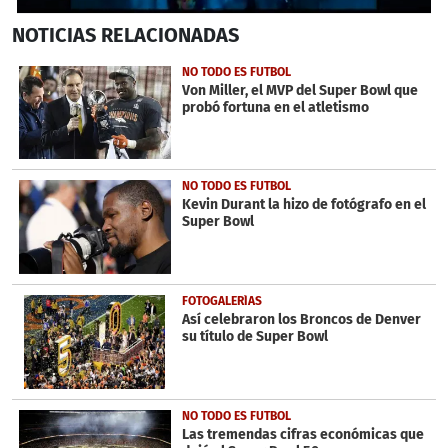
0
NOTICIAS
RELACIONADAS
seconds
of
3
NO TODO ES FUTBOL
minutes,
Von Miller, el MVP del Super Bowl que
8
probó fortuna en el atletismo
seconds
NO TODO ES FUTBOL
Kevin Durant la hizo de fotógrafo en el
Super Bowl
FOTOGALERÍAS
Así celebraron los Broncos de Denver
su título de Super Bowl
NO TODO ES FUTBOL
Las tremendas cifras económicas que