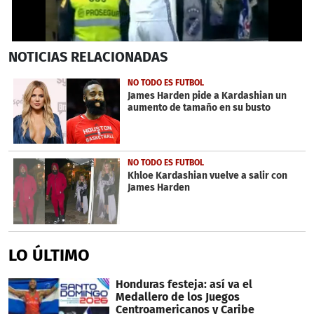
0
NOTICIAS
RELACIONADAS
seconds
of
32
NO TODO ES FUTBOL
seconds
James Harden pide a Kardashian un
aumento de tamaño en su busto
NO TODO ES FUTBOL
Khloe Kardashian vuelve a salir con
James Harden
LO ÚLTIMO
Honduras festeja: así va el
Medallero de los Juegos
Centroamericanos y Caribe