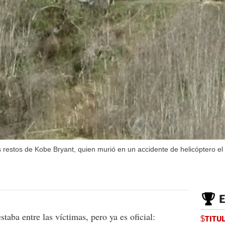
os restos de Kobe Bryant, quien murió en un accidente de helicóptero e
staba entre las víctimas, pero ya es oficial:
$TITU