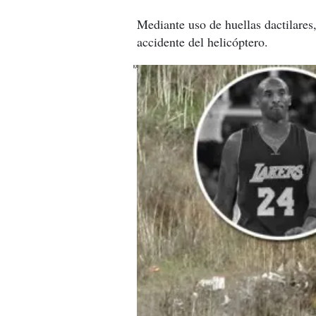
Mediante uso de huellas dactilares,
accidente del helicóptero.
X
X