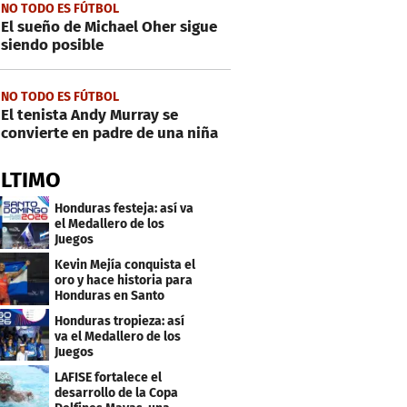
NO TODO ES FÚTBOL
El sueño de Michael Oher sigue
siendo posible
NO TODO ES FÚTBOL
El tenista Andy Murray se
convierte en padre de una niña
ÚLTIMO
Honduras festeja: así va
el Medallero de los
Juegos
Centroamericanos y
Kevin Mejía conquista el
Caribe 2026
oro y hace historia para
Honduras en Santo
Domingo 2026
Honduras tropieza: así
va el Medallero de los
Juegos
Centroamericanos y
LAFISE fortalece el
Caribe 2026
desarrollo de la Copa