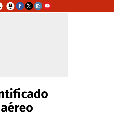
ntificado
 aéreo