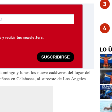
3
4
 y recibir tus newsletters.
LO 
SUSCRIBIRSE
domingo y lunes los nueve cadáveres del lugar del
añosa en Calabasas, al suroeste de Los Ángeles.