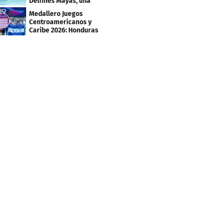
Delfines Mayas, una
fiesta para la natación
Medallero Juegos
Centroamericanos y
Caribe 2026: Honduras
escala puestos