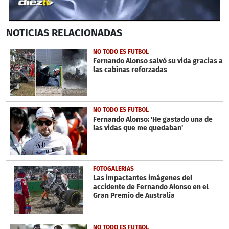
0
NOTICIAS
RELACIONADAS
seconds
of
1
NO TODO ES FUTBOL
minute,
Fernando Alonso salvó su vida gracias a
4
las cabinas reforzadas
seconds
NO TODO ES FUTBOL
Fernando Alonso: 'He gastado una de
las vidas que me quedaban'
FOTOGALERÍAS
Las impactantes imágenes del
accidente de Fernando Alonso en el
Gran Premio de Australia
NO TODO ES FUTBOL