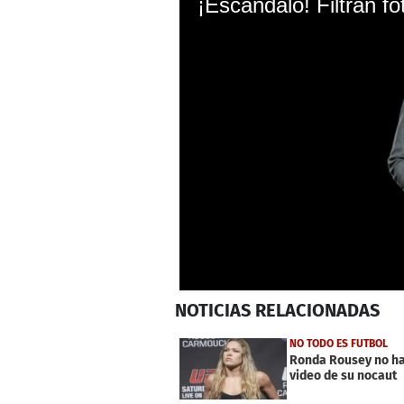
0
NOTICIAS
RELACIONADAS
seconds
of
1
NO TODO ES FUTBOL
minute,
Ronda Rousey no ha 
1
video de su nocaut
second
Volume
0%