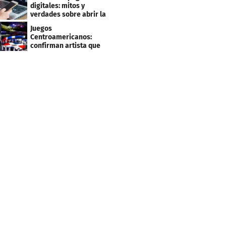
clientes
digitales: mitos y
verdades sobre abrir la
tuya y entrar
Juegos
Centroamericanos:
confirman artista que
cantará en la ceremonia
de clausura