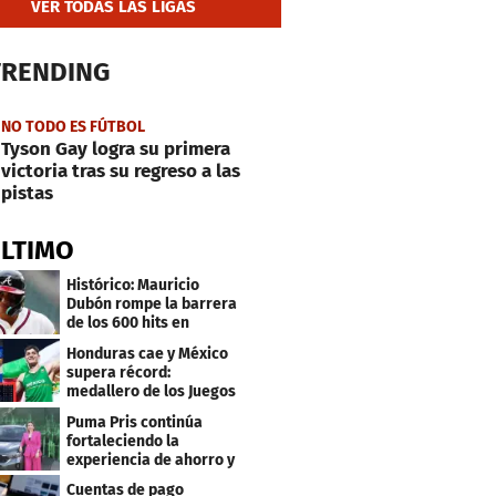
VER TODAS LAS LIGAS
TRENDING
NO TODO ES FÚTBOL
Tyson Gay logra su primera
victoria tras su regreso a las
pistas
ÚLTIMO
Histórico: Mauricio
Dubón rompe la barrera
de los 600 hits en
Grandes Ligas
Honduras cae y México
supera récord:
medallero de los Juegos
Centroamericanos
Puma Pris continúa
fortaleciendo la
experiencia de ahorro y
beneficios para sus
Cuentas de pago