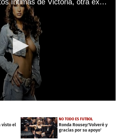
¡Escándalo! Filtran fotos íntimas de Victoria, otra excampeona de la WWE
NO TODO ES FUTBOL
visto el
Ronda Rousey:'Volveré y
gracias por su apoyo'