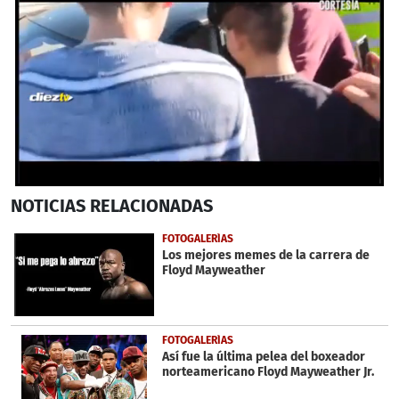
0
NOTICIAS
RELACIONADAS
seconds
of
48
FOTOGALERÍAS
seconds
Los mejores memes de la carrera de
Floyd Mayweather
FOTOGALERÍAS
Así fue la última pelea del boxeador
norteamericano Floyd Mayweather Jr.