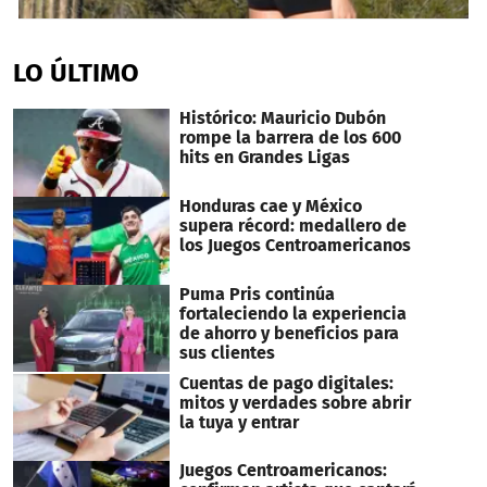
0
seconds
of
LO ÚLTIMO
1
minute,
0
Histórico: Mauricio Dubón
rompe la barrera de los 600
hits en Grandes Ligas
Honduras cae y México
supera récord: medallero de
los Juegos Centroamericanos
Puma Pris continúa
fortaleciendo la experiencia
de ahorro y beneficios para
sus clientes
Cuentas de pago digitales:
mitos y verdades sobre abrir
la tuya y entrar
Juegos Centroamericanos: