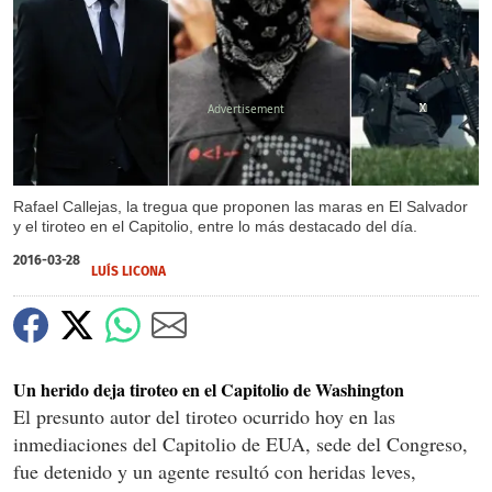
X
X
X
X
X
X
Rafael Callejas, la tregua que proponen las maras en El Salvador
y el tiroteo en el Capitolio, entre lo más destacado del día.
2016-03-28
LUÍS LICONA
Un herido deja tiroteo en el Capitolio de Washington
El presunto autor del tiroteo ocurrido hoy en las
inmediaciones del Capitolio de EUA, sede del Congreso,
fue detenido y un agente resultó con heridas leves,