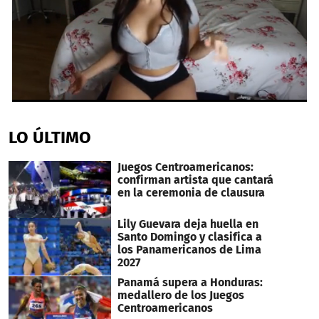
0
seconds
of
LO ÚLTIMO
2
minutes,
0
Juegos Centroamericanos:
confirman artista que cantará
en la ceremonia de clausura
Lily Guevara deja huella en
Santo Domingo y clasifica a
los Panamericanos de Lima
2027
Panamá supera a Honduras:
medallero de los Juegos
Centroamericanos