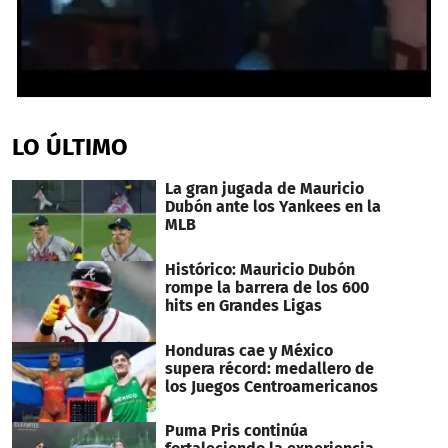
0
seconds
of
LO ÚLTIMO
2
minutes,
19
La gran jugada de Mauricio
seconds
Dubón ante los Yankees en la
MLB
Histórico: Mauricio Dubón
rompe la barrera de los 600
hits en Grandes Ligas
Honduras cae y México
supera récord: medallero de
los Juegos Centroamericanos
Puma Pris continúa