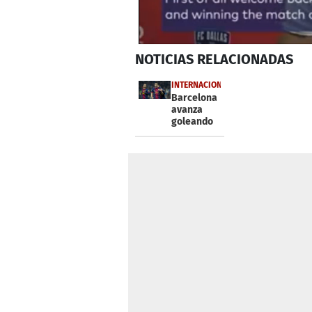
0
NOTICIAS
RELACIONADAS
seconds
of
34
INTERNACIONALES
seconds
Volume
Barcelona
0%
avanza
goleando
en la Copa