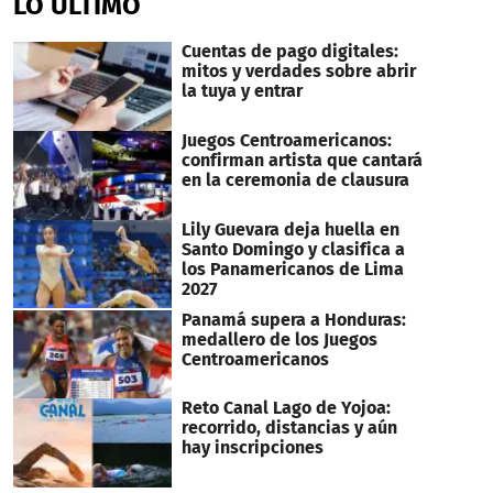
LO ÚLTIMO
1
minute,
15
Cuentas de pago digitales:
seconds
mitos y verdades sobre abrir
la tuya y entrar
Juegos Centroamericanos:
confirman artista que cantará
en la ceremonia de clausura
Lily Guevara deja huella en
Santo Domingo y clasifica a
los Panamericanos de Lima
2027
Panamá supera a Honduras:
medallero de los Juegos
Centroamericanos
Reto Canal Lago de Yojoa:
recorrido, distancias y aún
hay inscripciones