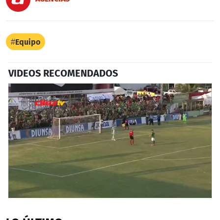
Equipo
VIDEOS RECOMENDADOS
0
seconds
of