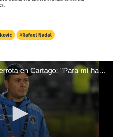
es.
kovic
Rafael Nadal
Javier López tras la derrota en Cartago: "Para mí ha sido el mejor partido desde que soy entrenador del Motagua"