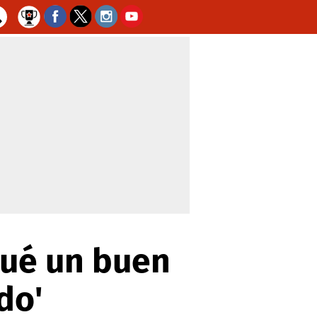
gué un buen
do'